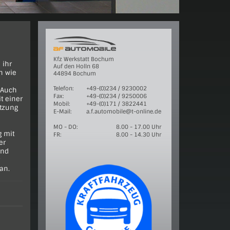
Kfz Werkstatt Bochum
 ihr
Auf den Holln 68
n wie
44894 Bochum
Telefon:
+49-(0)234 / 9230002
 Auch
Fax:
+49-(0)234 / 9250006
t einer
Mobil:
+49-(0)171 / 3822441
tzung
E-Mail:
a.f.automobile@t-online.de
MO - DO:
8.00 - 17.00 Uhr
g mit
FR:
8.00 - 14.30 Uhr
er
und
an.