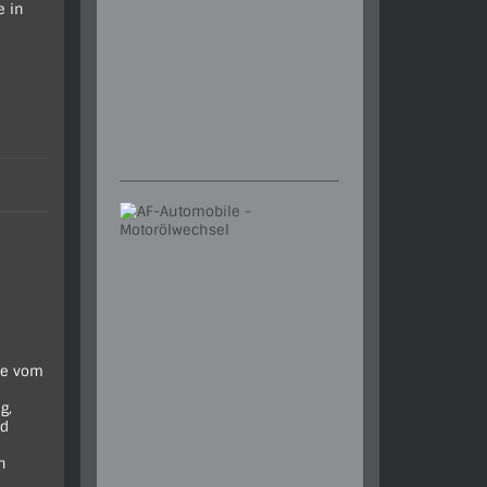
e in
ße vom
g,
nd
n