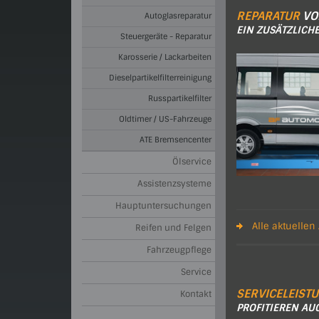
REPARATUR
VO
Autoglasreparatur
EIN ZUSÄTZLICH
Steuergeräte - Reparatur
Karosserie / Lackarbeiten
Dieselpartikelfilterreinigung
Russpartikelfilter
Oldtimer / US-Fahrzeuge
ATE Bremsencenter
Ölservice
Assistenzsysteme
Hauptuntersuchungen
Alle aktuellen
Reifen und Felgen
Fahrzeugpflege
Service
SERVICELEIST
Kontakt
PROFITIEREN AU