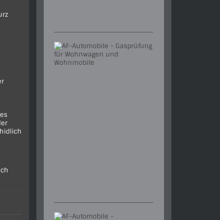
urz
er
ges
ler
hidlich
ich