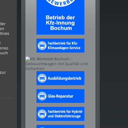
der
nen
Ihres
r
benso
 auch
zur