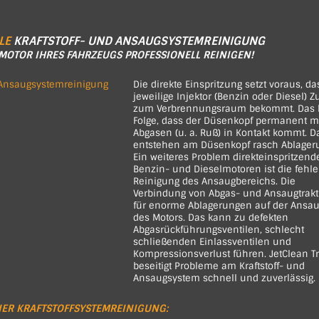
LE
KRAFTSTOFF- UND ANSAUGSYSTEMREINIGUNG
 MOTOR IHRES FAHRZEUGS PROFESSIONELL REINIGEN!
Die direkte Einspritzung setzt voraus, da
jeweilige Injektor (Benzin oder Diesel) 
zum Verbrennungsraum bekommt. Das h
Folge, dass der Düsenkopf permanent m
Abgasen (u. a. Ruß) in Kontakt kommt. D
entstehen am Düsenkopf rasch Ablager
Ein weiteres Problem direkteinspritzend
Benzin- und Dieselmotoren ist die fehl
Reinigung des Ansaugbereichs. Die
Verbindung von Abgas- und Ansaugtrakt 
für enorme Ablagerungen auf der Ansau
des Motors. Das kann zu defekten
Abgasrückführungsventilen, schlecht
schließenden Einlassventilen und
Kompressionsverlust führen. JetClean Tr
beseitigt Probleme am Kraftstoff- und
Ansaugsystem schnell und zuverlässig.
INER KRAFTSTOFFSYSTEMREINIGUNG: